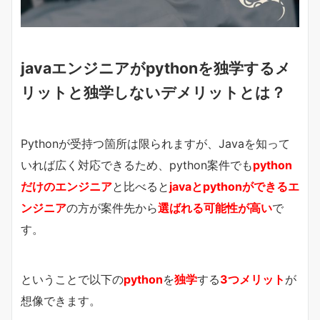
javaエンジニアがpythonを独学するメ
リットと独学しないデメリットとは？
Pythonが受持つ箇所は限られますが、Javaを知って
いれば広く対応できるため、python案件でも
python
だけのエンジニア
と比べると
javaとpythonができるエ
ンジニア
の方が案件先から
選ばれる可能性が高い
で
す。
ということで以下の
python
を
独学
する
3つメリット
が
想像できます。