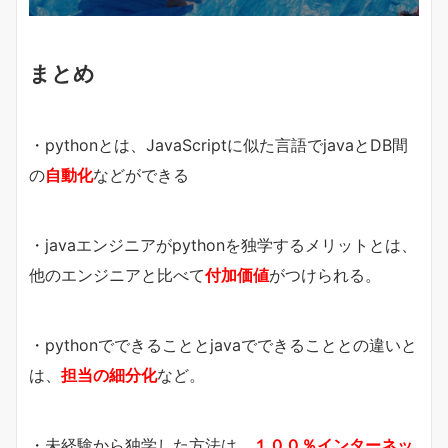
まとめ
・pythonとは、JavaScriptに似た言語でjavaとDB間
の
自動化
などができる
・javaエンジニアがpythonを独学するメリットとは、
他のエンジニアと比べて
付加価値
がつけられる。
・pythonでできることとjavaでできることとの違いと
は、
担当の細分化
など。
・未経験から独学した方法は、
１００％インターネッ