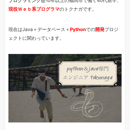
プログラミング歴
10年以上の福岡市で働く40代前半、
現役Ｗｅｂ系プログラマ
のトクナガです。
現在はJava＋データベース＋
Python
での
開発
プロジ
ェクトに関わっています。