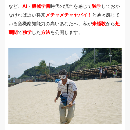
など、
AI
・
機械学習
時代の流れを感じて
独学
しておか
なければ近い将来
メチャメチャヤバイ！
と薄々感じて
いる危機察知能力の高いあなたへ、私が
未経験
から
短
期間
で
独学
した
方法
を公開します。