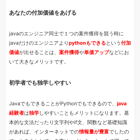
あなたの付加価値をあげる
javaのエンジニア同士で１つの案件獲得を競う時に
javaだけのエンジニアより
pythonもできる
という
付加
価値
が出せることは、
案件獲得
や
単価アップ
などにお
いて大きなメリットです。
初学者でも独学しやすい
JavaでもできることがPythonでもできるので、
java
経験者
は
独学
しやすいこともメリットになります。基
本的な文法だったり文字列やif文、関数など基礎知識
があれば、インターネットでの
情報量が豊富
でしたの