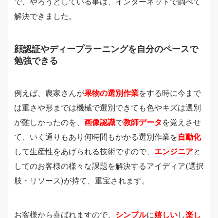
で、やろうとしている事は、インターネットで調べて
解決できました。
顔認証やディープラーニングを自分のペースで
勉強できる
例えば、農家さんが
果物の選別作業
をする時に今まで
は重さや形までは機械で選別できても色やキズは選別
が難しかったのを、
画像認識
で
教師データ
を覚えさせ
て、いく通りもあり何時間もかかる選別作業を
自動化
して生産性をあげられる技術ですので、
エンジニア
と
してのお客様の様々な課題を解決するアイディア(選択
肢・リソース)が持て、重宝されます。
お客様から喜ばれますので、
シンプル
に
嬉しい
し
楽し