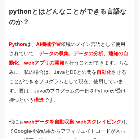
pythonとはどんなことができる言語な
のか？
Python
は、
AI機械学習
領域のメイン言語として使用
されていて、
データの収集
、
データの分析
、
通知の自
動化
、
webアプリの開発
を行うことができます。ちな
みに、私の場合は、JavaとDBとの間を
自動化
させる
ことができるプログラムとして現在、使用していま
す。要は、Javaのプログラムの一部をPythonが受け
持つという
構造
です。
他にも
webデータを自動収集
(
webスクレイピング
)し
てGoogle検索結果からアフィリエイトコードが入っ