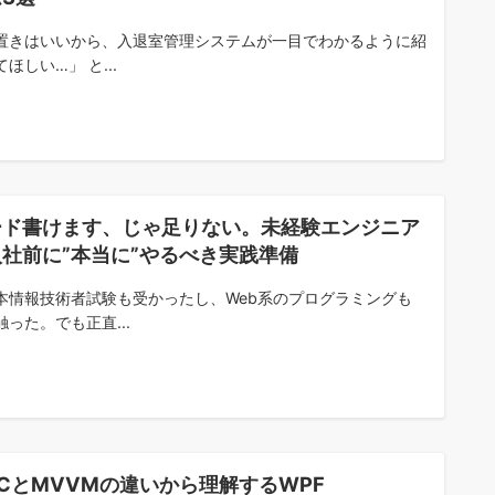
置きはいいから、入退室管理システムが一目でわかるように紹
ほしい…」 と...
ード書けます、じゃ足りない。未経験エンジニア
社前に”本当に”やるべき実践準備
本情報技術者試験も受かったし、Web系のプログラミングも
触った。でも正直...
CとMVVMの違いから理解するWPF