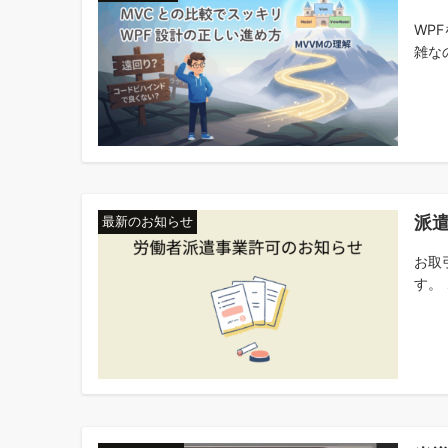
WP
雑なの
派
最新のお知らせ
お取
す。 