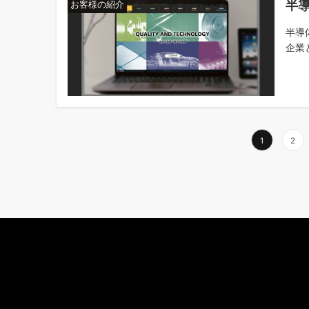
半
お客様の紹介
半導
企業と
1
2