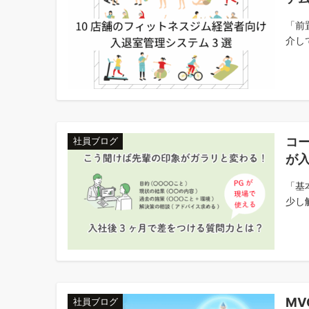
「前
介して
コ
社員ブログ
が入
「基
少し
MV
社員ブログ