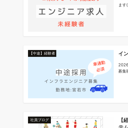
ます(
イ
【中途】経験者
20
募集職
【
社員ブログ
テム