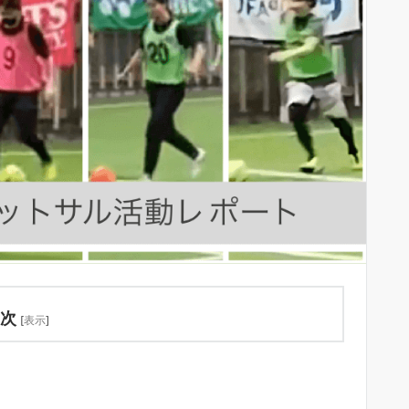
次
[
表示
]